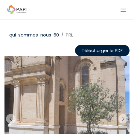
Se rendre au contenu
qui-sommes-nous-60
PRL
Télécharger le PDF