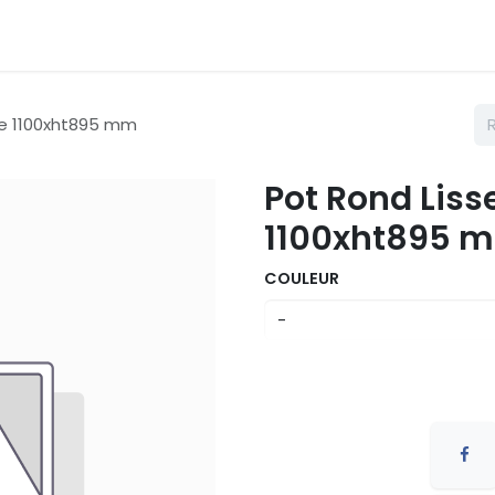
émarches
Nos couleurs
Contactez nous
Catalogue
re 1100xht895 mm
Pot Rond Liss
1100xht895 
COULEUR