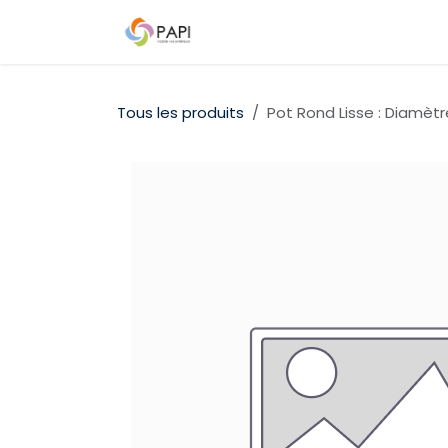
Se rendre au contenu
Qui sommes-nous ?
Nos D
Tous les produits
Pot Rond Lisse : Diamèt