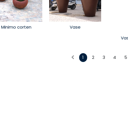
Minimo corten
Vase
Va
1
2
3
4
5