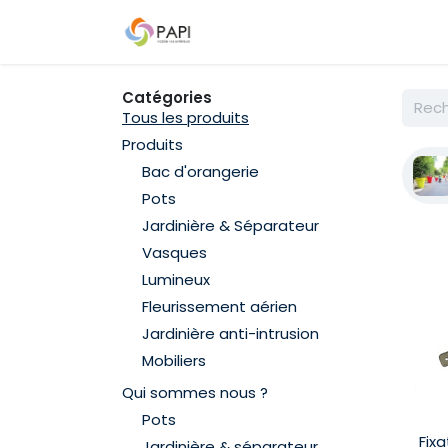
Se rendre au contenu
Qui sommes-nous ?
Nos D
Catégories
Tous les produits
Produits
Bac d'orangerie
Pots
Jardinière & Séparateur
Vasques
Lumineux
Fleurissement aérien
Jardinière anti-intrusion
Mobiliers
Qui sommes nous ?
Pots
Fixa
Jardinière & séparateur