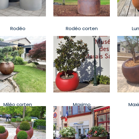
Rodéo
Rodéo corten
Lu
Miléo corten
Maximo
Maxi