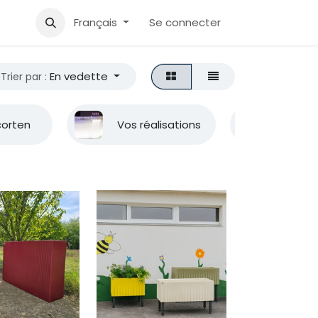
Accueil
Aide
Français
Se connecter
En vedette
Trier par :
 corten
Vos réalisations
Devenir rev