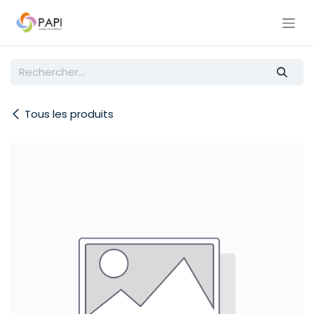
Se rendre au contenu
Tous les produits