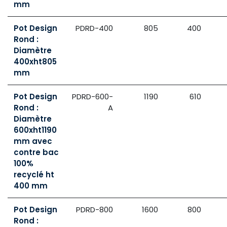
mm
Pot Design
PDRD-400
805
400
Rond :
Diamètre
400xht805
mm
Pot Design
PDRD-600-
1190
610
Rond :
A
Diamètre
600xht1190
mm avec
contre bac
100%
recyclé ht
400 mm
Pot Design
PDRD-800
1600
800
Rond :