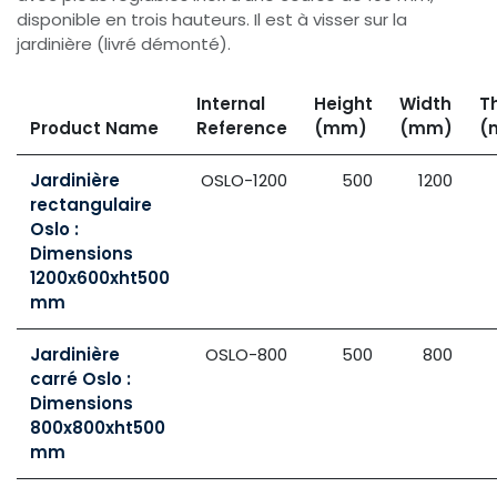
disponible en trois hauteurs. Il est à visser sur la
jardinière (livré démonté).
Internal
Height
Width
T
Product Name
Reference
(mm)
(mm)
(
Jardinière
OSLO-1200
500
1200
rectangulaire
Oslo :
Dimensions
1200x600xht500
mm
Jardinière
OSLO-800
500
800
carré Oslo :
Dimensions
800x800xht500
mm