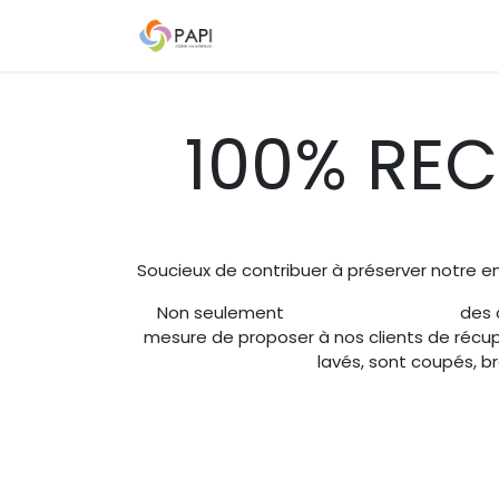
Skip to Content
Qui sommes-nous ?
Nos D
100% REC
Soucieux de contribuer à préserver notre en
Non seulement
des c
mesure de proposer à nos clients de récupér
lavés, sont coupés, b