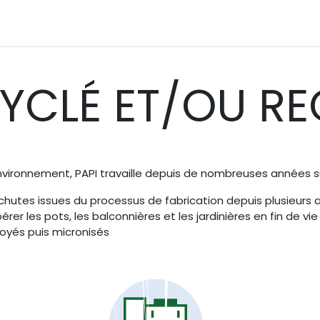
émarches
Nos couleurs
Contactez nous
Blog
Accuei
YCLÉ ET/OU R
vironnement, PAPI travaille depuis de nombreuses années sur
hutes issues du processus de fabrication depuis plusieurs
er les pots, les balconnières et les jardinières en fin de v
royés puis micronisés