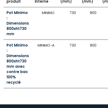
produit
Interne
(mm)
(mm)
(m
Pot Minimo
MINIMO
730
800
:
Dimensions
800xht730
mm
Pot Minimo
MINIMO-A
730
800
:
Dimensions
800xht730
mm avec
contre bac
100%
recyclé