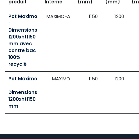
produit
Interne
(mm)
(mm)
(m
Pot Maximo
MAXIMO-A
1150
1200
:
Dimensions
1200xht1150
mm avec
contre bac
100%
recyclé
Pot Maximo
MAXIMO
1150
1200
:
Dimensions
1200xht1150
mm