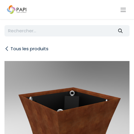
Se rendre au contenu
Tous les produits