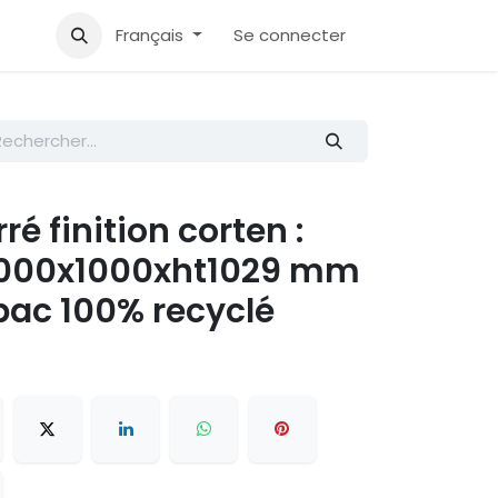
Accueil
Aide
Français
Se connecter
é finition corten :
1000x1000xht1029 mm
bac 100% recyclé