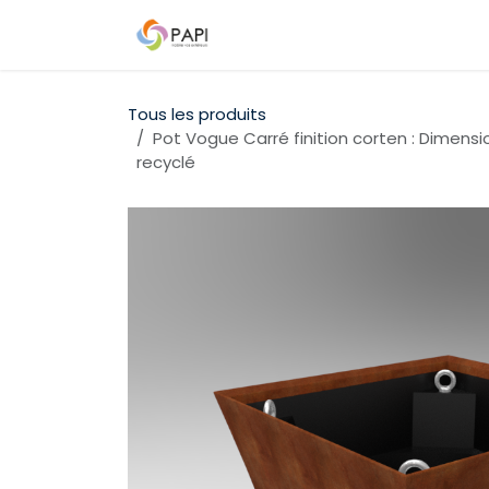
Se rendre au contenu
Qui sommes-nous ?
Nos D
Tous les produits
Pot Vogue Carré finition corten : Dimen
recyclé