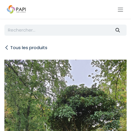
Se rendre au contenu
Tous les produits