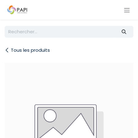
Se rendre au contenu
Tous les produits