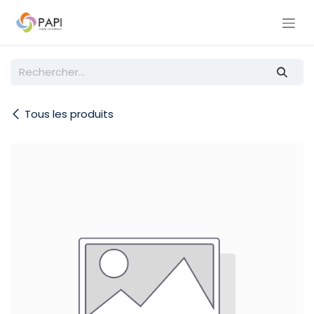
Se rendre au contenu
Tous les produits