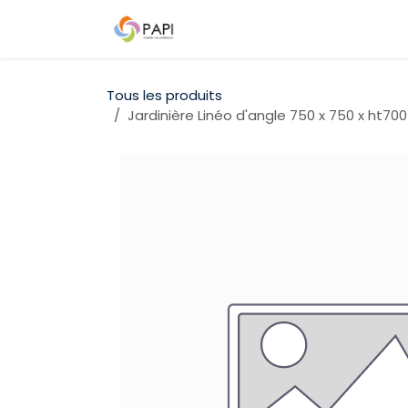
Se rendre au contenu
Qui sommes-nous ?
Nos D
Tous les produits
Jardinière Linéo d'angle 750 x 750 x ht70