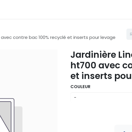
émarches
Nos couleurs
Contactez nous
Catalogue
0 avec contre bac 100% recyclé et inserts pour levage
Jardinière Lin
ht700 avec co
et inserts po
COULEUR