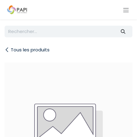
Se rendre au contenu
Tous les produits