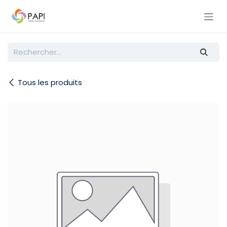
Se rendre au contenu
Tous les produits