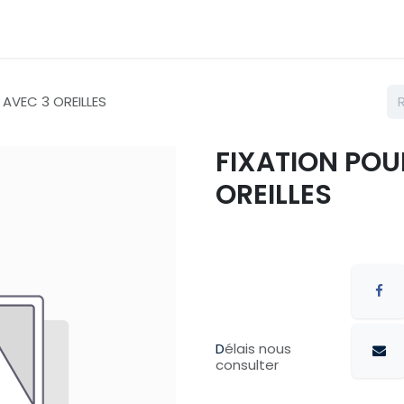
émarches
Nos couleurs
Contactez nous
Catalogue
AVEC 3 OREILLES
FIXATION POU
OREILLES
D
élais nous
consulter