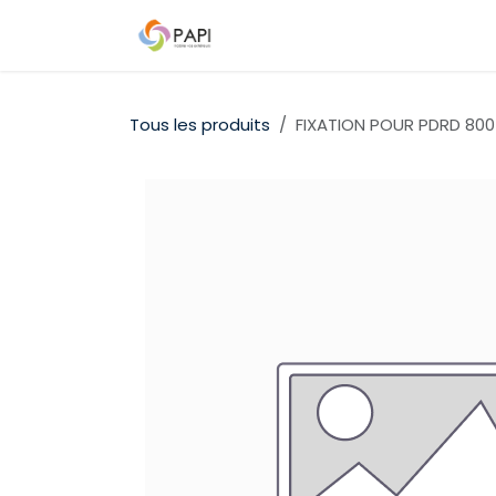
Se rendre au contenu
Qui sommes-nous ?
Nos D
Tous les produits
FIXATION POUR PDRD 800 