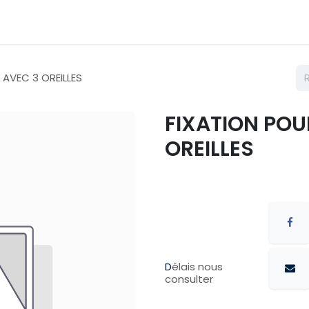
émarches
Nos couleurs
Contactez nous
Catalogue
 AVEC 3 OREILLES
FIXATION POU
OREILLES
D
élais nous
consulter