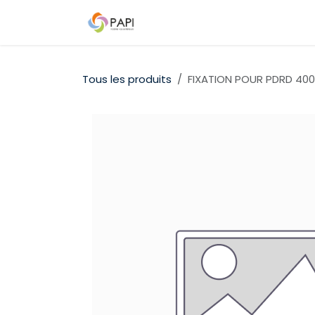
Se rendre au contenu
Qui sommes-nous ?
Nos D
Tous les produits
FIXATION POUR PDRD 400