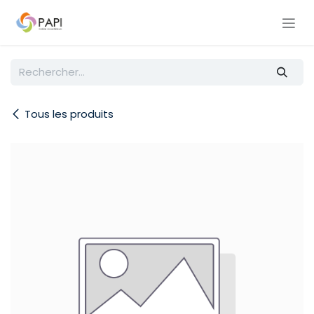
Se rendre au contenu
Tous les produits