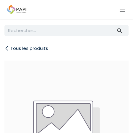
Se rendre au contenu
Tous les produits