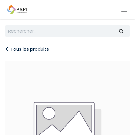
Se rendre au contenu
Tous les produits