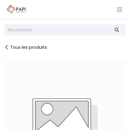
Se rendre au contenu
Tous les produits