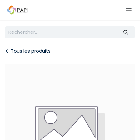
Se rendre au contenu
Tous les produits