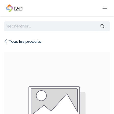
Se rendre au contenu
Tous les produits