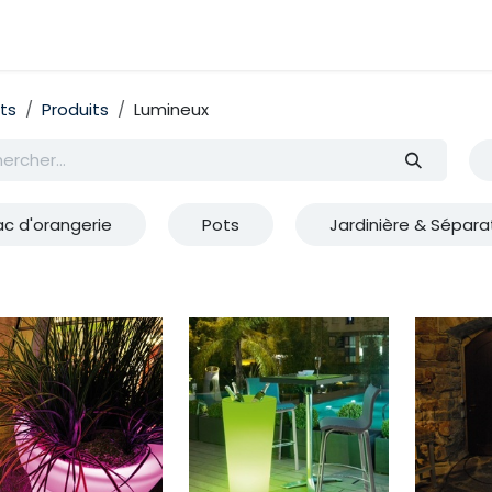
émarches
Nos couleurs
Contactez nous
Catalogue
ts
Produits
Lumineux
ac d'orangerie
Pots
Jardinière & Sépara