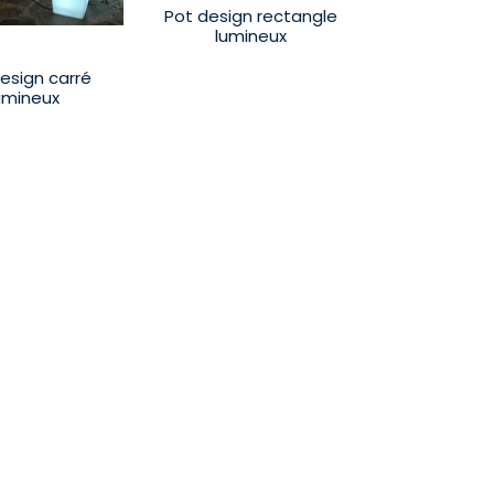
Pot design rectangle
lumineux
esign carré
umineux