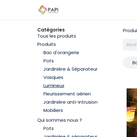
Se rendre au contenu
Qui sommes-nous ?
Nos D
Catégories
Produi
Tous les produits
Produits
Bac d'orangerie
Pots
B
Jardinière & Séparateur
Vasques
Lumineux
Fleurissement aérien
Jardinière anti-intrusion
Mobiliers
Qui sommes nous ?
Pots
Jardinière & séparateur