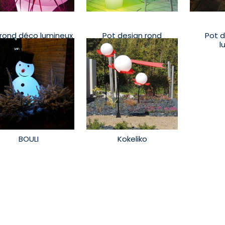
 rond déco lumineux
Pot design rond
Pot d
lumineux
l
BOULI
Kokeliko