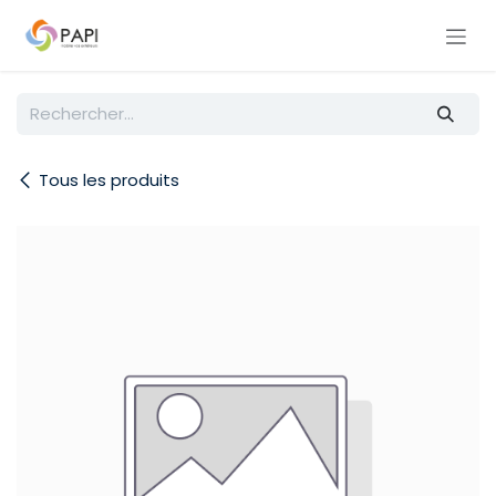
Se rendre au contenu
Tous les produits