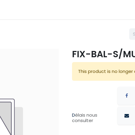
émarches
Nos couleurs
Contactez nous
Blog
Accuei
FIX-BAL-S/M
This product is no longer 
D
élais nous
consulter