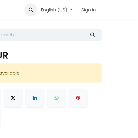
l
Aide
English (US)
Sign in
UR
available.