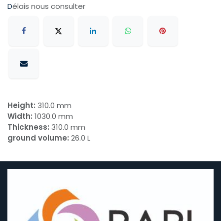
D
élais nous consulter
Height:
310.0 mm
Width:
1030.0 mm
Thickness:
310.0 mm
ground volume:
26.0 L