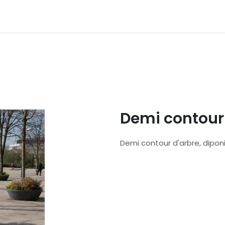
émarches
Nos couleurs
Contactez nous
Catalogue
Demi contour 
Demi contour d'arbre, diponib