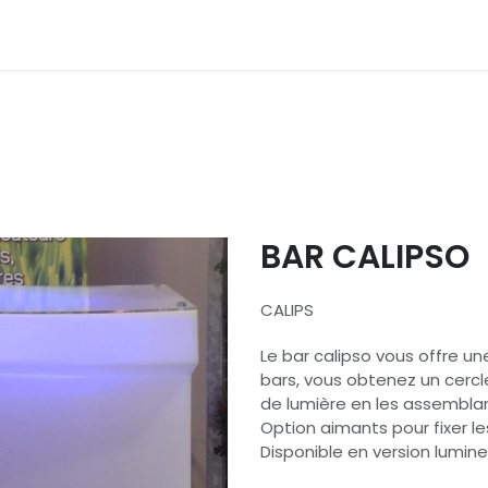
émarches
Nos couleurs
Contactez nous
Catalogue
BAR CALIPSO
CALIPS
Le bar calipso vous offre un
bars, vous obtenez un cerc
de lumière en les assembla
Option aimants pour fixer le
Disponible en version lumin