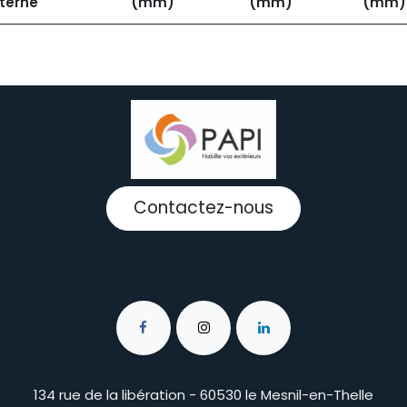
terne
(mm)
(mm)
(mm)
Contactez-nous
134 rue de la libération - 60530 le Mesnil-en-Thelle