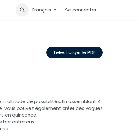
Accueil
Aide
Français
Se connecter
Télécharger le PDF
e multitude de possibilités. En assemblant 4
le. Vous pouvez également créer des vagues
nt en quinconce.
s bar entre eux.
euse