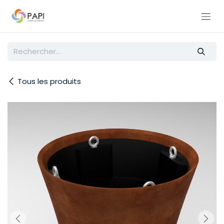
Se rendre au contenu
Tous les produits