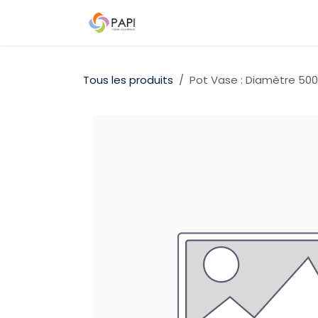
Se rendre au contenu
Qui sommes-nous ?
Nos D
Tous les produits
Pot Vase : Diamètre 5