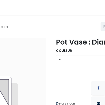
émarches
Nos couleurs
Contactez nous
Catalogue
00 mm
Pot Vase : D
COULEUR
D
élais nous