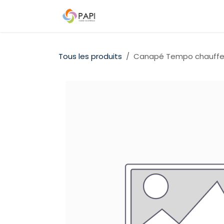
Se rendre au contenu
Qui sommes-nous ?
Nos D
Tous les produits
Canapé Tempo chauffeu