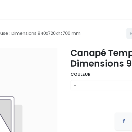
émarches
Nos couleurs
Contactez nous
Catalogue
se : Dimensions 940x720xht700 mm
Canapé Tempo
Dimensions 
COULEUR