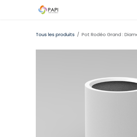
Se rendre au contenu
Qui sommes-nous ?
Nos D
Tous les produits
Pot Rodéo Grand : Dia