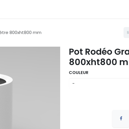
émarches
Nos couleurs
Contactez nous
Catalogue
mètre 800xht800 mm
Pot Rodéo Gra
800xht800 
COULEUR