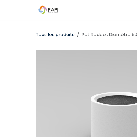
Se rendre au contenu
Qui sommes-nous ?
Nos D
Tous les produits
Pot Rodéo : Diamètre 