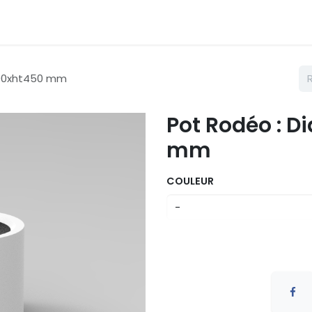
émarches
Nos couleurs
Contactez nous
Catalogue
600xht450 mm
Pot Rodéo : 
mm
COULEUR