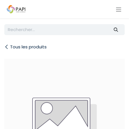
Se rendre au contenu
Tous les produits