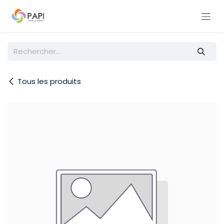
Se rendre au contenu
Tous les produits