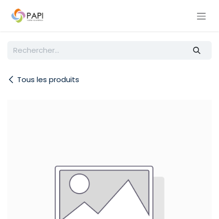
Se rendre au contenu
Tous les produits