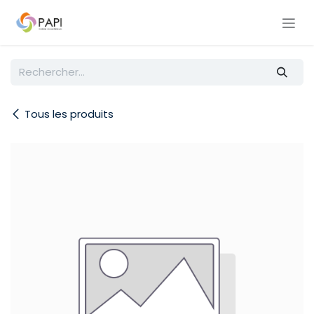
Se rendre au contenu
Tous les produits