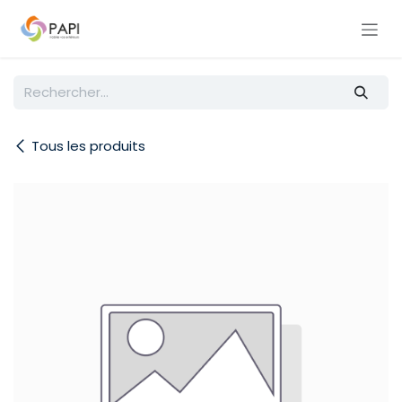
Se rendre au contenu
Tous les produits