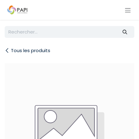
Se rendre au contenu
Tous les produits