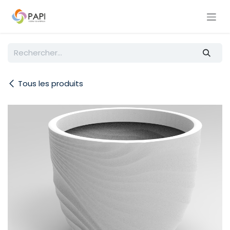
Se rendre au contenu
Tous les produits