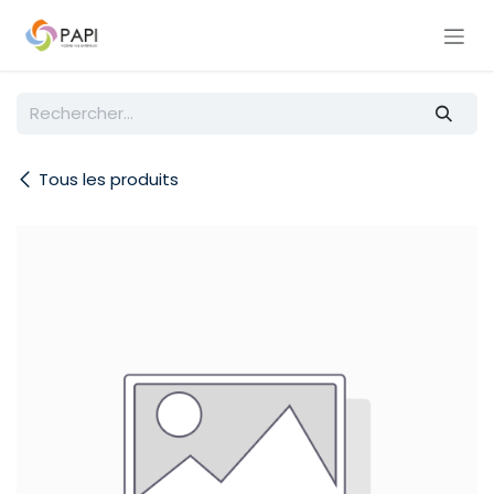
Se rendre au contenu
Tous les produits